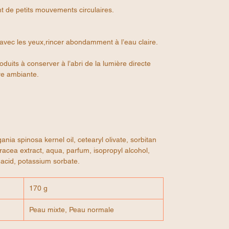
nt de petits mouvements circulaires.
avec les yeux,rincer abondamment à l’eau claire.
duits à conserver à l’abri de la lumière directe
re ambiante.
ia spinosa kernel oil, cetearyl olivate, sorbitan
eracea extract, aqua, parfum, isopropyl alcohol,
 acid, potassium sorbate.
170 g
Peau mixte, Peau normale