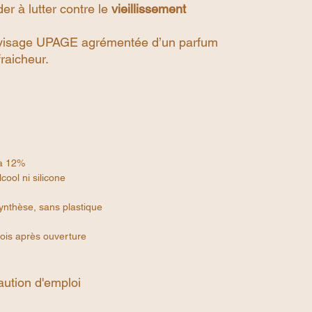
r à lutter contre le
vieillissement
e visage UPAGE agrémentée d’un parfum
fraicheur.
 à 12%
cool ni silicone
ynthèse, sans plastique
ois après ouverture
caution d'emploi