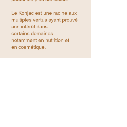
Le Konjac est une racine aux
multiples vertus ayant prouvé
son intérêt dans
certains domaines
notamment en nutrition et
en cosmétique.
Dans une démarche éco-
responsable, nous les
proposons ici en version Zéro
déchet. Ainsi chaque éponge
est livrée dans son emballage
Craft sans packaging
superficiel.
Vous pouvez les proposer
ainsi à vos clients mais