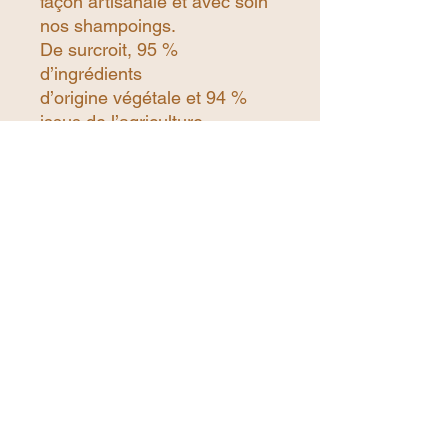
façon artisanale et avec soin
nos shampoings.
De surcroit, 95 %
d’ingrédients
d’origine végétale et 94 %
issus de l’agriculture
biologique composent notre
shampoing.
Délicatement
parfumé
à
la
sauge, baies de genévrier
et cyprès.
Nos shampoings solides sont
très économiques et
correspondent à environ deux
bouteilles de shampoing
traditionnel.
Son emballage
certifié OEKO
TEX
est réutilisable à volonté
et recyclable.