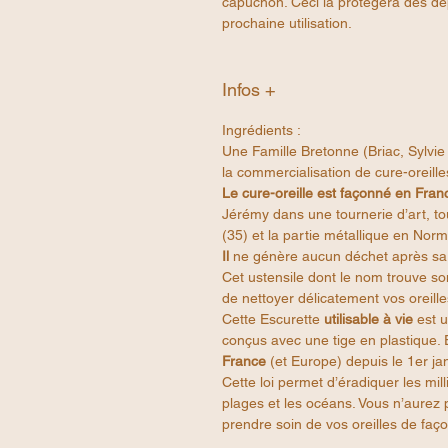
capuchon. Ceci la protègera des dé
prochaine utilisation.
Infos +
Ingrédients :
Une Famille Bretonne (Briac, Sylvie 
la commercialisation de cure-oreill
Le cure-oreille est façonné en Fran
Jérémy dans une tournerie d’art, tou
(35) et la partie métallique en Nor
Il
ne génère aucun déchet après sa f
Cet ustensile dont le nom trouve so
de nettoyer délicatement vos oreill
Cette Escurette
utilisable à vie
est u
conçus avec une tige en plastique. 
France
(et Europe) depuis le 1er ja
Cette loi permet d’éradiquer les mill
plages et les océans. Vous n’aurez p
prendre soin de vos oreilles de fa