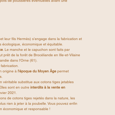
pôts de poussières éventuelles avant une
et leur fils Hermès) s’engage dans la fabrication et
es écologique, économique et équitable.
ce
. Le manche et le capuchon sont faits par
t prêt de la forêt de Brocéliande en Ille-et-Vilaine
mandie dans l’Orne (61).
abrication.
n origine à
l’époque du Moyen Âge
permet
es.
n véritable substitue aux cotons tiges jetables
Elles sont en outre
interdits à la vente en
nvier 2021.
ions de cotons tiges rejetés dans la nature, les
lus rien à jeter à la poubelle. Vous pouvez enfin
çon économique et responsable !