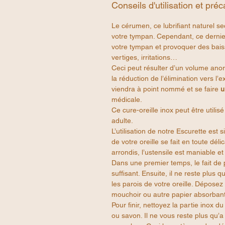
Conseils d'utilisation et pré
Le cérumen, ce lubrifiant naturel s
votre tympan. Cependant, ce dernie
votre tympan et provoquer des bai
vertiges, irritations…
Ceci peut résulter d’un volume an
la réduction de l’élimination vers l’e
viendra à point nommé et se faire
u
médicale.
Ce cure-oreille inox peut être utilis
adulte.
L’utilisation de notre Escurette est s
de votre oreille se fait en toute dél
arrondis, l’ustensile est maniable et
Dans une premier temps, le fait de p
suffisant. Ensuite, il ne reste plus 
les parois de votre oreille. Déposez
mouchoir ou autre papier absorbant
Pour finir, nettoyez la partie inox d
ou savon. Il ne vous reste plus qu’a 