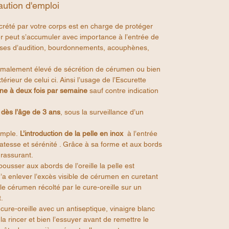
caution d'emploi
ecrété par votre corps est en charge de protéger
r peut s’accumuler avec importance à l’entrée de
sses d’audition, bourdonnements, acouphènes,
ormalement élevé de sécrétion de cérumen ou bien
xtérieur de celui ci. Ainsi l’usage de l’Escurette
ne à deux fois par semaine
sauf contre indication
é
dès l’âge de 3 ans
, sous la surveillance d’un
imple.
L’introduction de la pelle
en inox
à l’entrée
icatesse et sérénité . Grâce à sa forme et aux bords
 rassurant.
ousser aux abords de l’oreille la pelle est
qu’a enlever l’excès visible de cérumen en curetant
 le cérumen récolté par le cure-oreille sur un
.
u cure-oreille avec un antiseptique, vinaigre blanc
la rincer et bien l’essuyer avant de remettre le